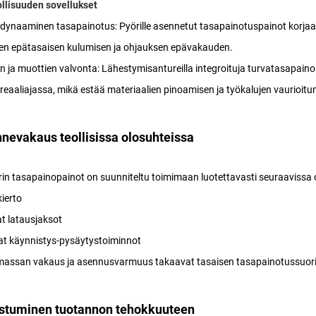
llisuuden sovellukset
dynaaminen tasapainotus: Pyörille asennetut tasapainotuspainot korjaava
en epätasaisen kulumisen ja ohjauksen epävakauden.
n ja muottien valvonta: Lähestymisantureilla integroituja turvatasapai
 reaaliajassa, mikä estää materiaalien pinoamisen ja työkalujen vaurioi
nevakaus teollisissa olosuhteissa
in tasapainopainot on suunniteltu toimimaan luotettavasti seuraavissa 
ierto
t latausjaksot
at käynnistys-pysäytystoiminnot
massan vakaus ja asennusvarmuus takaavat tasaisen tasapainotussuoritu
istuminen tuotannon tehokkuuteen