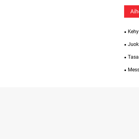
Aih
Kehy
Juok
Tasa
Messi