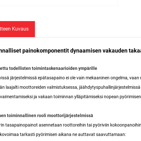
tteen Kuvaus
nnalliset painokomponentit dynaamisen vakauden tak
ttu todellisten toimintaskenaarioiden ympärille
vissä järjestelmissä epätasapaino ei ole vain mekaaninen ongelma, vaa
än laajalti moottoreiden valmistuksessa, jäähdytyspuhallinjärjestelmiss
 vaimentamiseksi ja vakaan toiminnan ylläpitämiseksi nopean pyörimisen
en toiminnallinen rooli moottorijärjestelmissä
in tasapainopainot asennetaan roottoreihin tai pyöriviin kokoonpanoi
kovoimaa tarkasti pyörimisen aikana ne auttavat saavuttamaan: