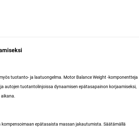
aamiseksi
n myös tuotanto- ja laatuongelma. Motor Balance Weight -komponentteja
ä ja autojen tuotantolinjoissa dynaamisen epätasapainon korjaamiseksi,
 aikana.
hin kompensoimaan epätasaista massan jakautumista. Säätämällä