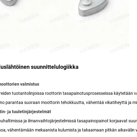
luslähtöinen suunnittelulogiikka
oottorien valmistus
eiden tuotantolinjoissa roottorin tasapainotusprosesseissa käytetään v
no parantaa suoraan moottorin tehokkuutta, vähentää vikatiheyttä ja mi
in- ja tuuletinjärjestelmät
puhaltimissa ja ilmanvaihtojärjestelmissä tasapainopainot korjaavat suu
oa, vähentämään mekaanista kulumista ja takaamaan pitkän aikavälin v