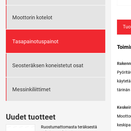
Moottorin kotelot
Tuo
Tasapainotuspainot
Toimi
Rakenne
Seosteräksen koneistetut osat
Pyöritä
käytetä
Messinkiliittimet
tärinän
Keskein
Uudet tuotteet
Moottor
keskipa
Ruostumattomasta teräksestä