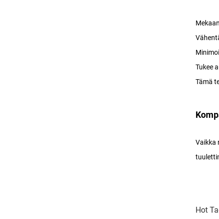
Mekaani
Vähentä
Minimoi
Tukee a
Tämä te
Kompa
Vaikka 
tuulett
Hot Ta