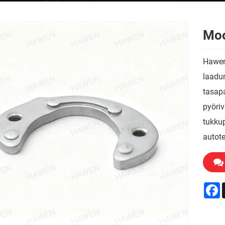
Moo
Hawen 
laadun
tasap
pyöriv
tukkup
autote
F