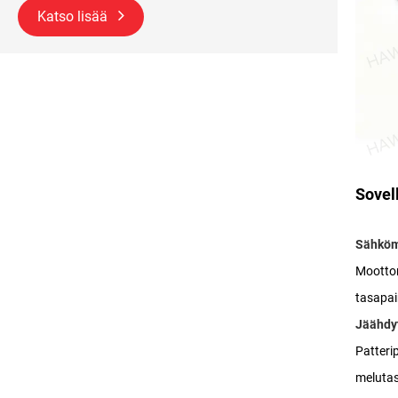
Katso lisää
Sovel
Sähköm
Moottor
tasapai
Jäähdyt
Patteri
melutas