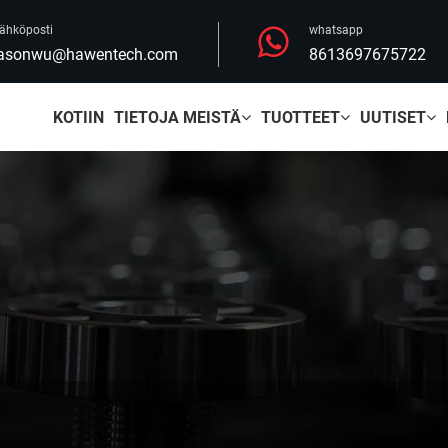
ähköposti
whatsapp
jasonwu@hawentech.com
8613697675722
KOTIIN
TIETOJA MEISTÄ
TUOTTEET
UUTISET