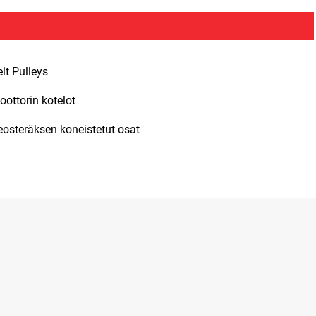
elt Pulleys
oottorin kotelot
eosteräksen koneistetut osat