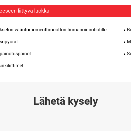
eeseen liittyvä luokka
ksetön vääntömomenttimoottori humanoidirobotille
B
supyörät
M
painotuspainot
S
nkiliittimet
Lähetä kysely