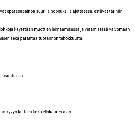
t epätasapainoa suurilla nopeuksilla ajettaessa, estävät tärinän,
nolohkoja käytetään muottien leimaamisessa ja vetämisessä valvomaan
tumisen sekä parantaa tuotannon tehokkuutta.
olosuhteissa:
skyvyn laitteen koko elinkaaren ajan.