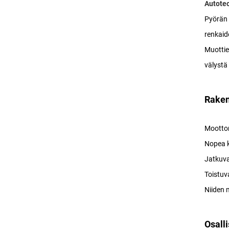
Autoteo
Pyörän 
renkaid
Muottie
välystä
Raken
Moottor
Nopea k
Jatkuva
Toistuv
Niiden 
Osall