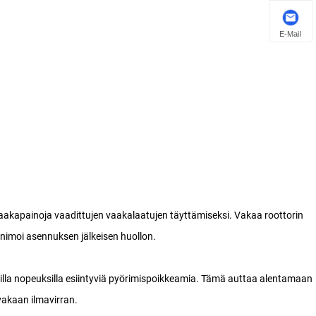
E-Mail
aakapainoja vaadittujen vaakalaatujen täyttämiseksi. Vakaa roottorin
nimoi asennuksen jälkeisen huollon.
rilla nopeuksilla esiintyviä pyörimispoikkeamia. Tämä auttaa alentamaan
akaan ilmavirran.