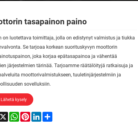
ttorin tasapainon paino
on luotettava toimittaja, jolla on edistynyt valmistus ja tiukka
valvonta. Se tarjoaa korkean suorituskyvyn moottorin
ainotuspainon, joka korjaa epätasapainoa ja vähentää
ien järjestelmien tärinää. Tarjoamme räätälöityjä ratkaisuja ja
alveluita moottorivalmistukseen, tuuletinjärjestelmiin ja
ollisuuden sovelluksiin.
Lähetä kysely
acebook
X
WhatsApp
Pinterest
LinkedIn
Share