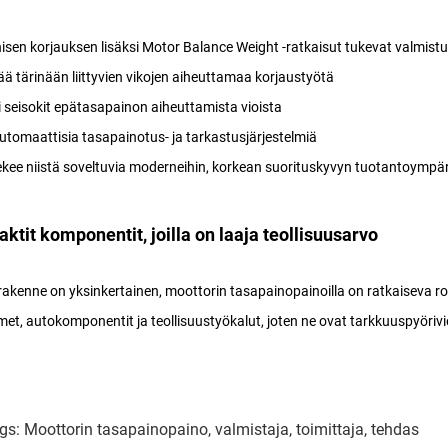
sen korjauksen lisäksi Motor Balance Weight -ratkaisut tukevat valmist
ä tärinään liittyvien vikojen aiheuttamaa korjaustyötä
 seisokit epätasapainon aiheuttamista vioista
utomaattisia tasapainotus- ja tarkastusjärjestelmiä
kee niistä soveltuvia moderneihin, korkean suorituskyvyn tuotantoympär
ktit komponentit, joilla on laaja teollisuusarvo
rakenne on yksinkertainen, moottorin tasapainopainoilla on ratkaiseva ro
imet, autokomponentit ja teollisuustyökalut, joten ne ovat tarkkuuspyörivi
gs: Moottorin tasapainopaino, valmistaja, toimittaja, tehdas