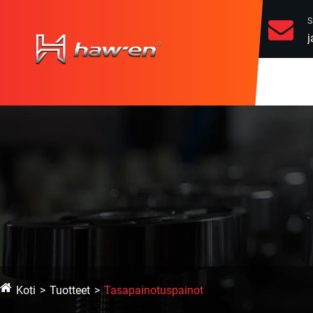
S
Koti
Tuotteet
Tasapainotuspainot