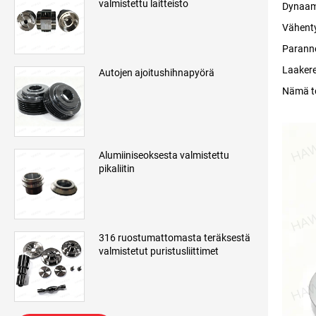
valmistettu laitteisto
Dynaam
Vähenty
Paranne
Laakere
Autojen ajoitushihnapyörä
Nämä toi
Alumiiniseoksesta valmistettu
pikaliitin
316 ruostumattomasta teräksestä
valmistetut puristusliittimet