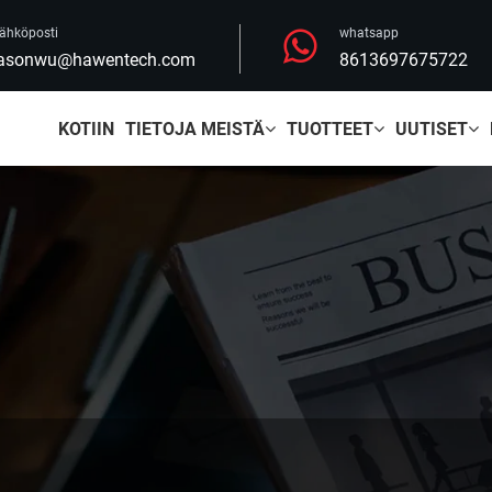
ähköposti
whatsapp
jasonwu@hawentech.com
8613697675722
KOTIIN
TIETOJA MEISTÄ
TUOTTEET
UUTISET