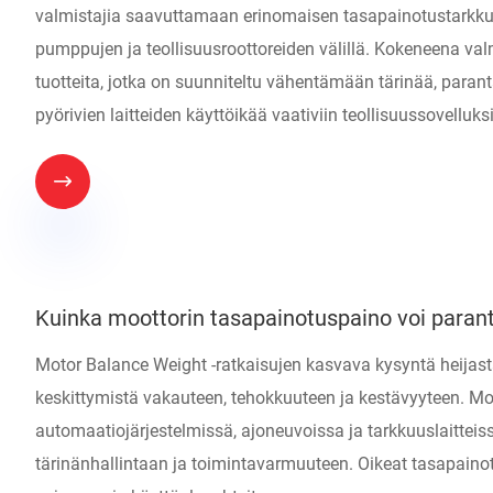
valmistajia saavuttamaan erinomaisen tasapainotustarkku
pumppujen ja teollisuusroottoreiden välillä. Kokeneena va
tuotteita, jotka on suunniteltu vähentämään tärinää, pa
pyörivien laitteiden käyttöikää vaativiin teollisuussovelluksi

Kuinka moottorin tasapainotuspaino voi parant
Motor Balance Weight -ratkaisujen kasvava kysyntä heijas
keskittymistä vakauteen, tehokkuuteen ja kestävyyteen. Moot
automaatiojärjestelmissä, ajoneuvoissa ja tarkkuuslaittei
tärinänhallintaan ja toimintavarmuuteen. Oikeat tasapainot