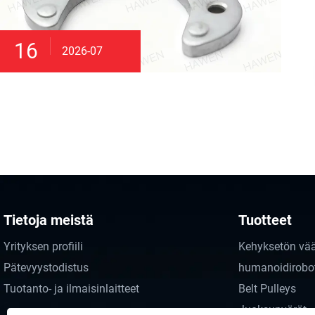
16
2026-07
Tietoja meistä
Tuotteet
Yrityksen profiili
Kehyksetön vä
Pätevyystodistus
humanoidirobot
Tuotanto- ja ilmaisinlaitteet
Belt Pulleys
Juoksupyörät