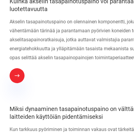
Kuinka akselin tasapainotuspaino voi parantaa 
luotettavuutta
Akselin tasapainotuspaino on olennainen komponentti, jo
vähentämään tärinää ja parantamaan pyörivien koneiden to
akselitasapainoratkaisuja, jotka auttavat valmistajia par
energiatehokkuutta ja ylläpitämään tasaista mekaanista suo
opas selittää akselin tasapainopainojen toimintaperiaatteet,

Miksi dynaaminen tasapainotuspaino on välttä
laitteiden käyttöiän pidentämiseksi
Kun tarkkuus pyöriminen ja toiminnan vakaus ovat tärkeit