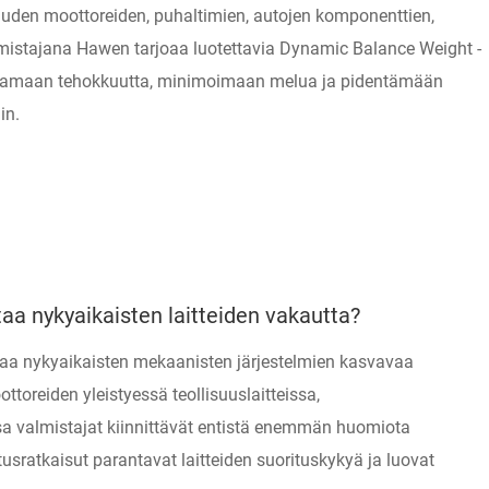
uden moottoreiden, puhaltimien, autojen komponenttien,
lmistajana Hawen tarjoaa luotettavia Dynamic Balance Weight -
rantamaan tehokkuutta, minimoimaan melua ja pidentämään
in.
aa nykyaikaisten laitteiden vakautta?
taa nykyaikaisten mekaanisten järjestelmien kasvavaa
toreiden yleistyessä teollisuuslaitteissa,
ssa valmistajat kiinnittävät entistä enemmän huomiota
usratkaisut parantavat laitteiden suorituskykyä ja luovat