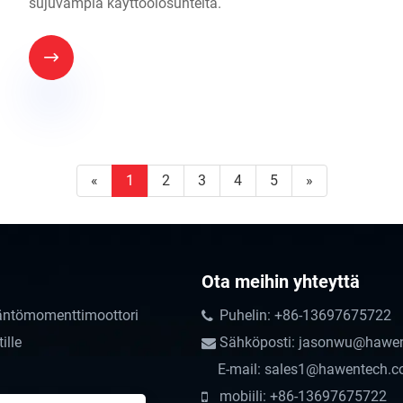
sujuvampia käyttöolosuhteita.

«
1
2
3
4
5
»
Ota meihin yhteyttä
äntömomenttimoottori
Puhelin: +86-13697675722
ille
Sähköposti: jasonwu@hawe
E-mail: sales1@hawentech.
mobiili: +86-13697675722