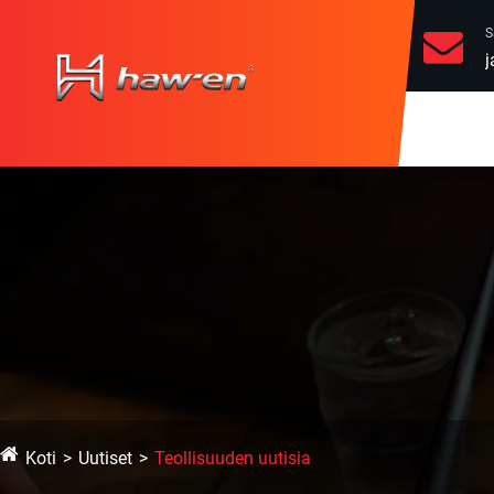
S
Koti
Uutiset
Teollisuuden uutisia