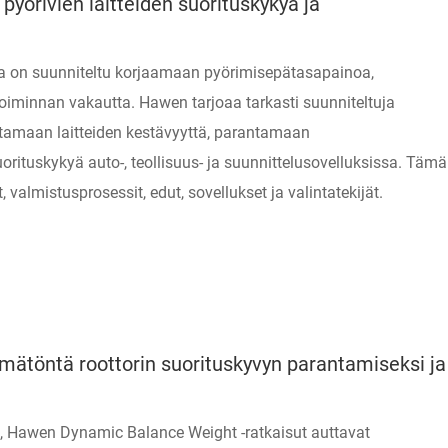
pyörivien laitteiden suorituskykyä ja
ka on suunniteltu korjaamaan pyörimisepätasapainoa,
iminnan vakautta. Hawen tarjoaa tarkasti suunniteltuja
antamaan laitteiden kestävyyttä, parantamaan
rituskykyä auto-, teollisuus- ja suunnittelusovelluksissa. Tämä
 valmistusprosessit, edut, sovellukset ja valintatekijät.
mätöntä roottorin suorituskyvyn parantamiseksi ja
ä, Hawen Dynamic Balance Weight -ratkaisut auttavat