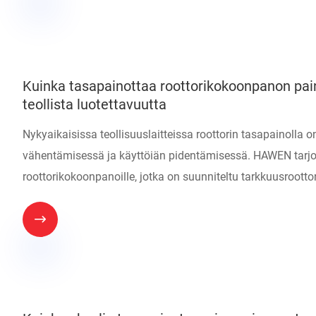
Kuinka tasapainottaa roottorikokoonpanon paino
teollista luotettavuutta
Nykyaikaisissa teollisuuslaitteissa roottorin tasapainolla 
vähentämisessä ja käyttöiän pidentämisessä. HAWEN tarjo
roottorikokoonpanoille, jotka on suunniteltu tarkkuusrootto
