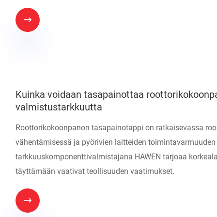

Kuinka voidaan tasapainottaa roottorikokoonpa
valmistustarkkuutta
Roottorikokoonpanon tasapainotappi on ratkaisevassa rool
vähentämisessä ja pyörivien laitteiden toimintavarmuud
tarkkuuskomponenttivalmistajana HAWEN tarjoaa korkealaat
täyttämään vaativat teollisuuden vaatimukset.
