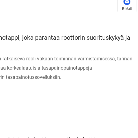
E-Mail
tappi, joka parantaa roottorin suorituskykyä ja
on ratkaiseva rooli vakaan toiminnan varmistamisessa, tärinän
aa korkealaatuisia tasapainopainotappeja
rin tasapainotussovelluksiin.