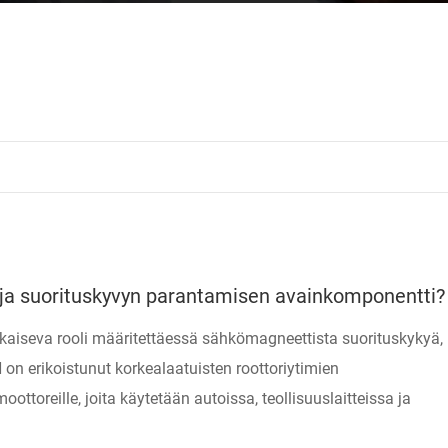
n ja suorituskyvyn parantamisen avainkomponentti?
tkaiseva rooli määritettäessä sähkömagneettista suorituskykyä,
on erikoistunut korkealaatuisten roottoriytimien
ottoreille, joita käytetään autoissa, teollisuuslaitteissa ja