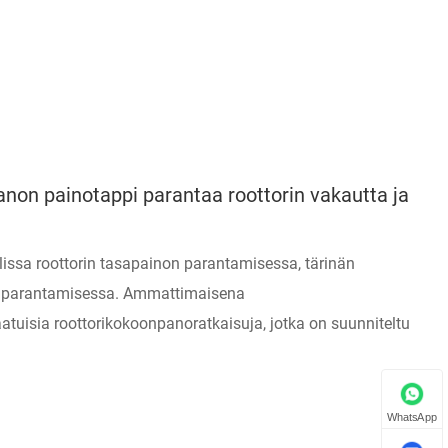
non painotappi parantaa roottorin vakautta ja
issa roottorin tasapainon parantamisessa, tärinän
en parantamisessa. Ammattimaisena
uisia roottorikokoonpanoratkaisuja, jotka on suunniteltu
WhatsApp