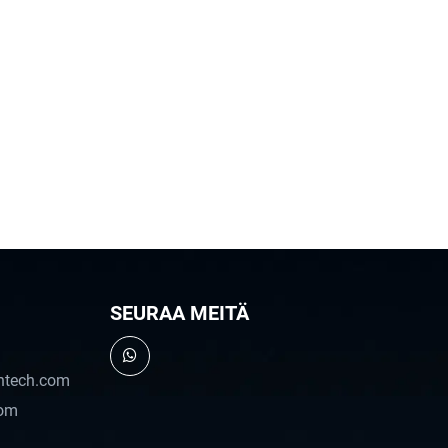
SEURAA MEITÄ
ntech.com
com